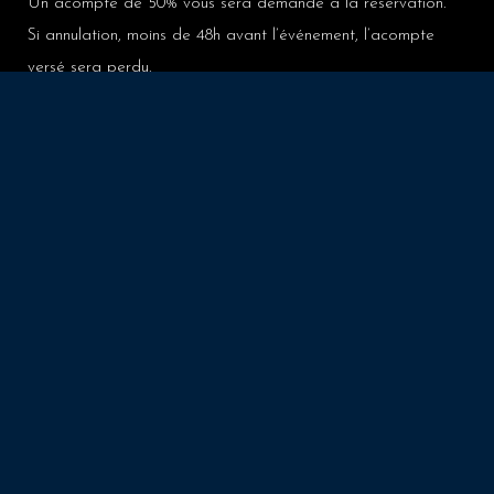
Un acompte de 50% vous sera demandé à la réservation.
Si annulation, moins de 48h avant l’événement, l’acompte
versé sera perdu.
La modification du menu et/ou du nombre de convives est
possible au maximum 24h avant le début de l’événement.
Tout nos prix affichés sont indiqués en TTC.
Excellent
Basée sur
68 avis
Typhaine P